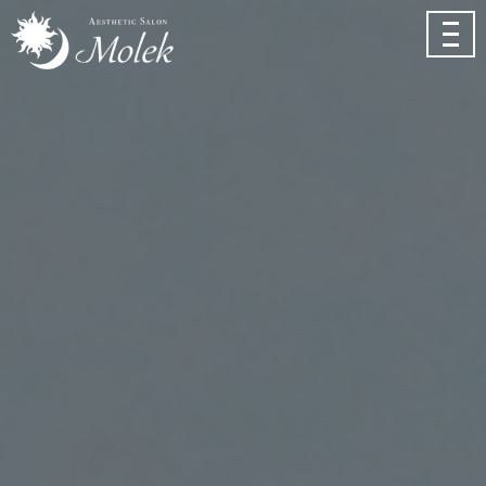
メ
ニ
ュ
ー